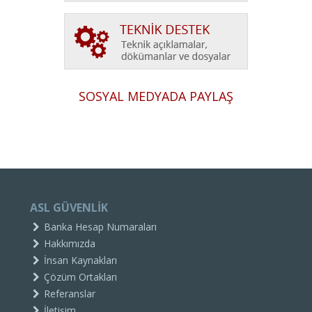
SOSYAL MEDYADA PAYLAŞ
ASL GÜVENLİK
Banka Hesap Numaraları
Hakkımızda
İnsan Kaynakları
Çözüm Ortakları
Referanslar
İletişim